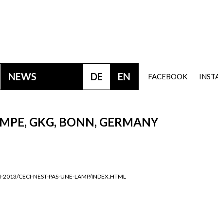
NEWS
DE
EN
FACEBOOK
INS
LAMPE, GKG, BONN, GERMANY
013/CECI-NEST-PAS-UNE-LAMP/INDEX.HTML